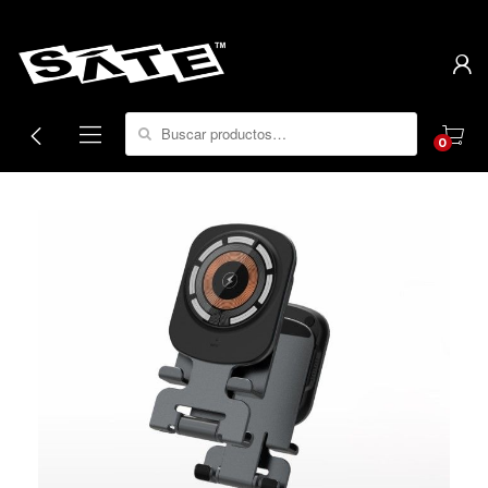
Search for:
0